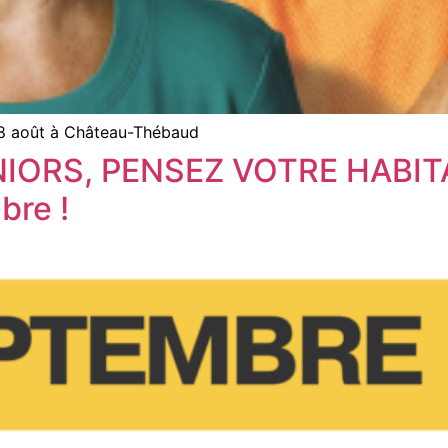
 28 août à Château-Thébaud
NIORS, PENSEZ VOTRE HABIT
bre !